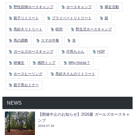
野性回帰ホースキャンプ
ホースキャンプ
裸足活動
親子リトリート
プライベートリトリート
躾
馬好きリトリート
瞑想
野生児ホースキャンプ
馬の調教
スマホ中毒
滝
ガールズホースキャンプ
仔馬ちゃん
HSP
研修生
感想トップ
Why Horse？
ホースヒーリング
馬好きさんのリトリート
親子馬セミナー
NEWS
【開催中止のお知らせ】2026夏 ガールズホースキャ
ンプ
2026.07.30