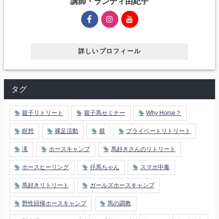
講師・ランディ由紀子
詳しいプロフィール
タグ
親子リトリート
親子馬セミナー
Why Horse？
瞑想
裸足活動
躾
プライベートリトリート
滝
ホースキャンプ
馬好きさんのリトリート
ホースヒーリング
仔馬ちゃん
スマホ中毒
馬好きリトリート
ガールズホースキャンプ
野性回帰ホースキャンプ
馬の調教