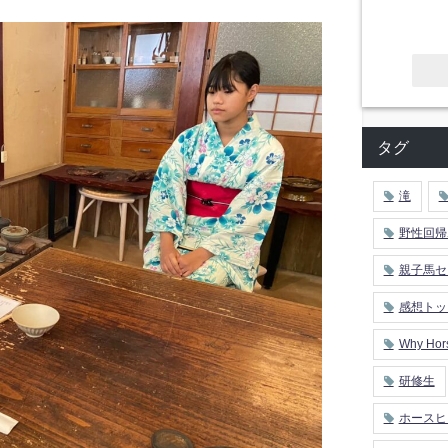
タグ
滝
野性回帰
親子馬セ
感想トッ
Why Ho
研修生
ホースヒ