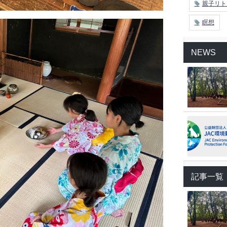
親子リト
瞑想
NEWS
記事一覧