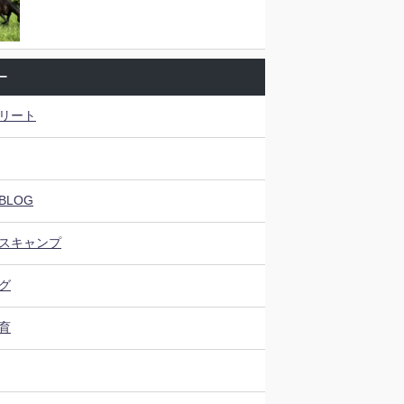
ー
リート
BLOG
スキャンプ
グ
育