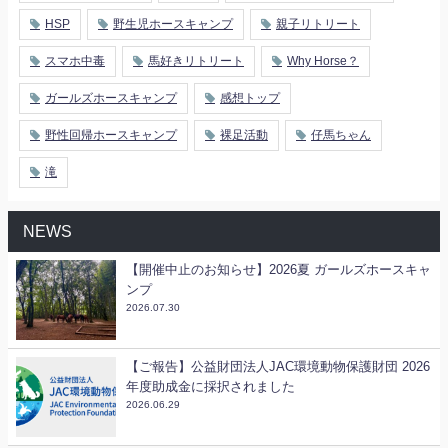
HSP
野生児ホースキャンプ
親子リトリート
スマホ中毒
馬好きリトリート
Why Horse？
ガールズホースキャンプ
感想トップ
野性回帰ホースキャンプ
裸足活動
仔馬ちゃん
滝
NEWS
【開催中止のお知らせ】2026夏 ガールズホースキャ
ンプ
2026.07.30
【ご報告】公益財団法人JAC環境動物保護財団 2026
年度助成金に採択されました
2026.06.29